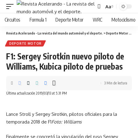
Aa
Cambiar
tamaño
Circuitos
Formula 1
Deporte Motor
WRC
Motociclismo
de
fuente
Revista Acelerando - La revista del mundo automóvil y el deporte.
>
Deporte Motor
>
F1: 
DEPORTE MOTOR
F1: Sergey Sirotkin nuevo piloto de
Williams, Kubica piloto de pruebas
3 Min de lectura
Última actualización 2019/03/13 at 5:31 PM
Lance Stroll y Sergey Sirotkin, pilotos oficiales para la
temporada 2018 de F1
Foto: Williams
Finalmente se concretó la vinculación del ruso Sergey