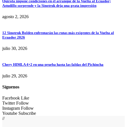
Quirola impone condiciones en el arranque de la Vuelta al Ecuador;
Astudillo sorprende y la Sinotruk deja una grata impresión
agosto 2, 2026
12 Sinotruk Bolden enfrentarán las rutas más exigentes de la Vuelta al
Ecuador 2026
julio 30, 2026
Chery HIMLA 4×2 en una prueba hasta las faldas del Pichincha
julio 29, 2026
Síguenos
Facebook
Like
Twitter
Follow
Instagram
Follow
Youtube
Subscribe
//