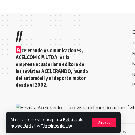
//
G
I
A
celerando y Comunicaciones,
M
ACELCOM CÍA LTDA, es la
M
empresa ecuatoriana editora de
las revistas ACELERANDO, mundo
N
del automóvil y el deporte motor
desde el 2002.
P
Al utilizar este sitio, acepta la
Política de
Accept
privacidad
y los
Términos de uso
.
© 2023. Revista Acelerando, Todos los derechos reservados