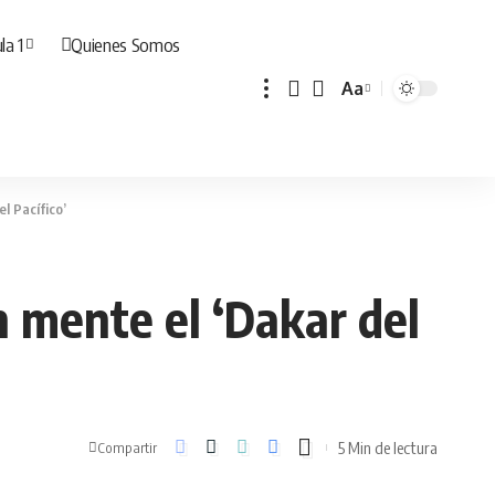
la 1
Quienes Somos
Aa
Cambiar
tamaño
de
fuente
l Pacífico’
n mente el ‘Dakar del
5 Min de lectura
Compartir