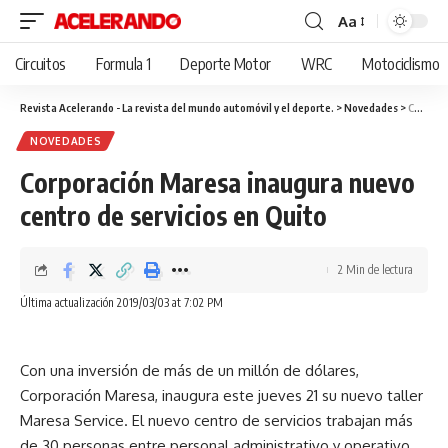
Aa
Cambiar
tamaño
Circuitos
Formula 1
Deporte Motor
WRC
Motociclismo
de
fuente
Revista Acelerando - La revista del mundo automóvil y el deporte.
>
Novedades
>
Corporación Maresa inaugura nuevo centro de servicios en Quito
NOVEDADES
Corporación Maresa inaugura nuevo
centro de servicios en Quito
2 Min de lectura
Última actualización 2019/03/03 at 7:02 PM
Con una inversión de más de un millón de dólares,
Corporación Maresa, inaugura este jueves 21 su nuevo taller
Maresa Service. El nuevo centro de servicios trabajan más
de 30 personas entre personal administrativo y operativo,