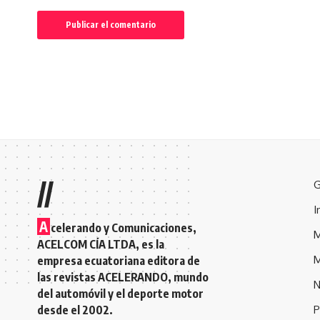
//
G
I
A
celerando y Comunicaciones,
M
ACELCOM CÍA LTDA, es la
M
empresa ecuatoriana editora de
las revistas ACELERANDO, mundo
N
del automóvil y el deporte motor
desde el 2002.
P