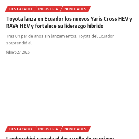
DESTACADO
INDUSTRIA
NOVEDADES
Toyota lanza en Ecuador los nuevos Yaris Cross HEV y
RAV4 HEV y fortalece su liderazgo híbrido
Tras un par de años sin lanzamientos, Toyota del Ecuador
sorprendió al
…
febrero 27, 2026
DESTACADO
INDUSTRIA
NOVEDADES
Lamborghini cancela el desarrollo de su primer