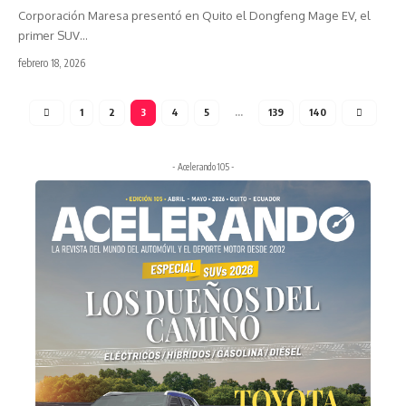
Corporación Maresa presentó en Quito el Dongfeng Mage EV, el
primer SUV
…
febrero 18, 2026
1
2
3
4
5
…
139
140
- Acelerando 105 -