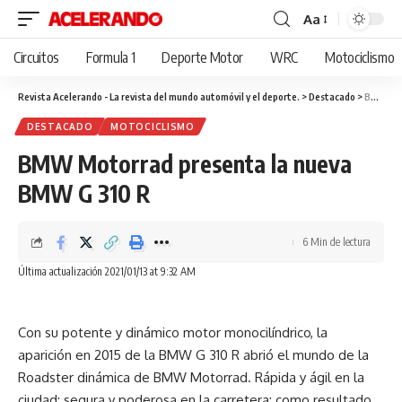
Aa
Cambiar
tamaño
Circuitos
Formula 1
Deporte Motor
WRC
Motociclismo
de
fuente
Revista Acelerando - La revista del mundo automóvil y el deporte.
>
Destacado
>
BMW Motorrad presenta la nueva BMW G 310 R
DESTACADO
MOTOCICLISMO
BMW Motorrad presenta la nueva
BMW G 310 R
6 Min de lectura
Última actualización 2021/01/13 at 9:32 AM
Con su potente y dinámico motor monocilíndrico, la
aparición en 2015 de la BMW G 310 R abrió el mundo de la
Roadster dinámica de BMW Motorrad. Rápida y ágil en la
ciudad; segura y poderosa en la carretera; como resultado,