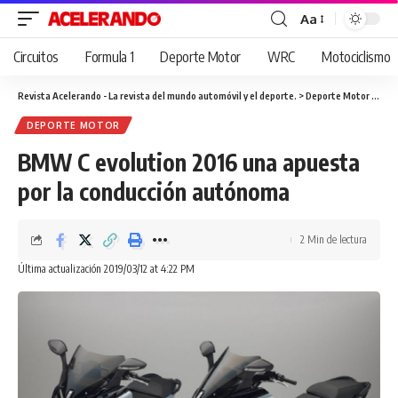
Aa
Cambiar
tamaño
Circuitos
Formula 1
Deporte Motor
WRC
Motociclismo
de
fuente
Revista Acelerando - La revista del mundo automóvil y el deporte.
>
Deporte Motor
>
BMW 
DEPORTE MOTOR
BMW C evolution 2016 una apuesta
por la conducción autónoma
2 Min de lectura
Última actualización 2019/03/12 at 4:22 PM