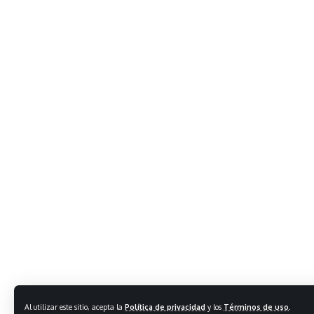
Al utilizar este sitio, acepta la
Política de privacidad
y los
Términos de uso
.