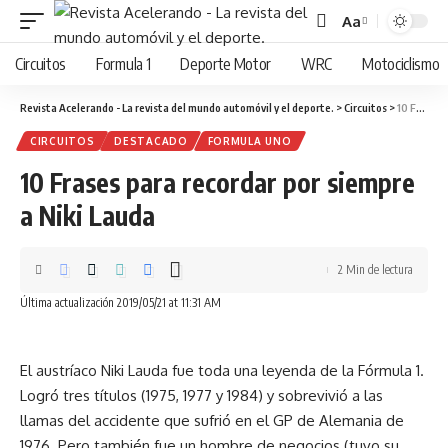
Aa
Cambiar
tamaño
Circuitos
Formula 1
Deporte Motor
WRC
Motociclismo
de
fuente
Revista Acelerando - La revista del mundo automóvil y el deporte.
>
Circuitos
>
10 Frases para recordar por siempre a Niki Lauda
CIRCUITOS
DESTACADO
FORMULA UNO
10 Frases para recordar por siempre
a Niki Lauda
2 Min de lectura
Última actualización 2019/05/21 at 11:31 AM
El austríaco Niki Lauda fue toda una leyenda de la Fórmula 1.
Logró tres títulos (1975, 1977 y 1984) y sobrevivió a las
llamas del accidente que sufrió en el GP de Alemania de
1976. Pero también fue un hombre de negocios (tuvo su