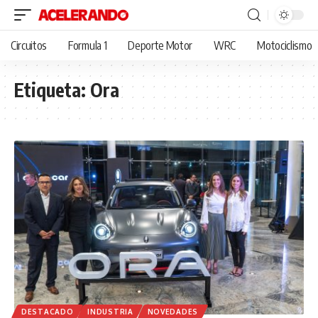
Circuitos
Formula 1
Deporte Motor
WRC
Motociclismo
Etiqueta:
Ora
DESTACADO
INDUSTRIA
NOVEDADES