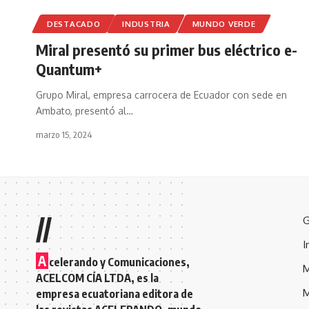
DESTACADO
INDUSTRIA
MUNDO VERDE
Miral presentó su primer bus eléctrico e-
Quantum+
Grupo Miral, empresa carrocera de Ecuador con sede en
Ambato, presentó al
…
marzo 15, 2024
//
G
I
A
celerando y Comunicaciones,
M
ACELCOM CÍA LTDA, es la
M
empresa ecuatoriana editora de