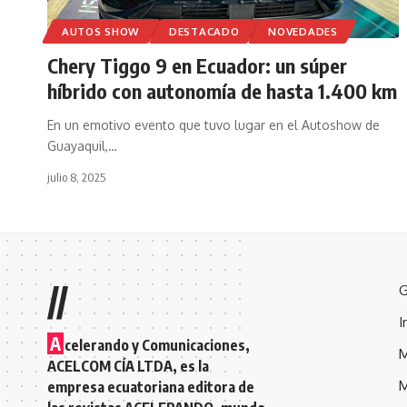
AUTOS SHOW
DESTACADO
NOVEDADES
Chery Tiggo 9 en Ecuador: un súper
híbrido con autonomía de hasta 1.400 km
En un emotivo evento que tuvo lugar en el Autoshow de
Guayaquil,
…
julio 8, 2025
//
G
I
A
celerando y Comunicaciones,
M
ACELCOM CÍA LTDA, es la
M
empresa ecuatoriana editora de