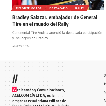
DEPORTE MOTOR
DESTACADO
RALLY
Bradley Salazar, embajador de General
Tire en el mundo del Rally
Continental Tire Andina anunció la destacada participación
y los logros de Bradley
…
abril 29, 2024
//
G
I
A
celerando y Comunicaciones,
M
ACELCOM CÍA LTDA, es la
M
empresa ecuatoriana editora de