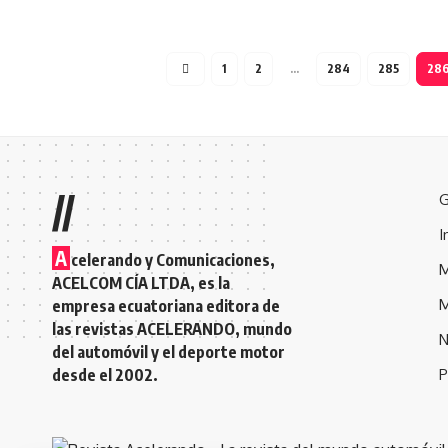
1
2
…
284
285
28
//
G
I
A
celerando y Comunicaciones,
M
ACELCOM CÍA LTDA, es la
M
empresa ecuatoriana editora de
las revistas ACELERANDO, mundo
N
del automóvil y el deporte motor
desde el 2002.
P