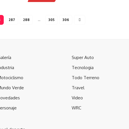
6
287
288
…
305
306
alería
Super Auto
ndustria
Tecnologia
otociclismo
Todo Terreno
undo Verde
Travel
ovedades
Video
ersonaje
WRC