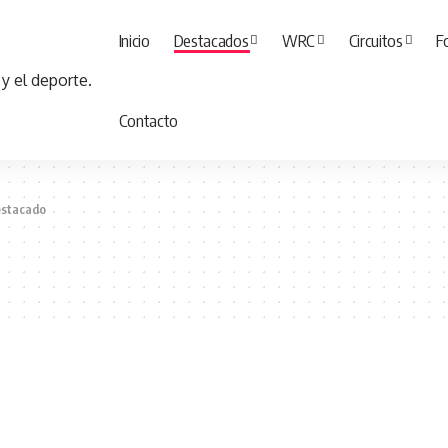
Inicio
Destacados
WRC
Circuitos
F
Contacto
stacado